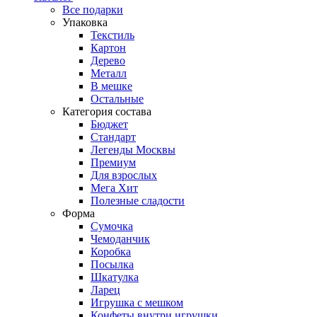
Все подарки
Упаковка
Текстиль
Картон
Дерево
Металл
В мешке
Остальные
Категория состава
Бюджет
Стандарт
Легенды Москвы
Премиум
Для взрослых
Мега Хит
Полезные сладости
Форма
Сумочка
Чемоданчик
Коробка
Посылка
Шкатулка
Ларец
Игрушка с мешком
Конфеты внутри игрушки