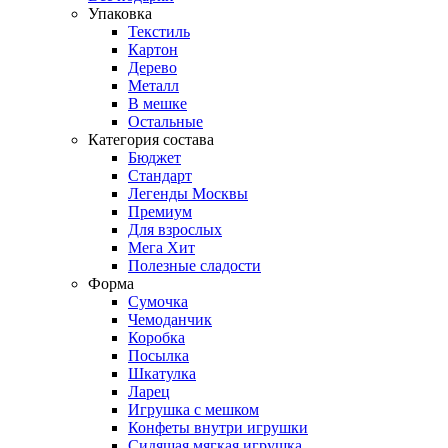
Упаковка
Текстиль
Картон
Дерево
Металл
В мешке
Остальные
Категория состава
Бюджет
Стандарт
Легенды Москвы
Премиум
Для взрослых
Мега Хит
Полезные сладости
Форма
Сумочка
Чемоданчик
Коробка
Посылка
Шкатулка
Ларец
Игрушка с мешком
Конфеты внутри игрушки
Сидящая мягкая игрушка