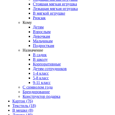
Стоящая мягкая игрушка
Лежащая мягкая игрушка
В мягкой игрушке
Рюкзак
Кому
Детям
Взрослым
Девочкам
Мальчикам
Подросткам
Назначение
В садик
В школу
Корпоративные
Детям сотрудников
1-4 класс
5-8 класс
9-11 класс
С символом года
Брендирование
Конструктор подарка
Картон
(76)
Текстиль
(18)
В мешке
(8)
Дерево
(40)