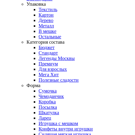
Упаковка
Текстиль
Картон
Дерево
Металл
В мешке
Остальные
Категория состава
Бюджет
Стандарт
Легенды Москвы
Премиум
Для взрослых
Мега Хит
Полезные сладости
Форма
Сумочка
Чемоданчик
Коробка
Посылка
Шкатулка
Ларец
Игрушка с мешком
Конфеты внутри игрушки
Сидящая мягкая игрушка