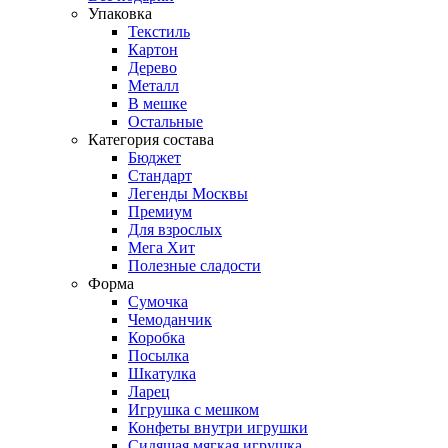
Упаковка
Текстиль
Картон
Дерево
Металл
В мешке
Остальные
Категория состава
Бюджет
Стандарт
Легенды Москвы
Премиум
Для взрослых
Мега Хит
Полезные сладости
Форма
Сумочка
Чемоданчик
Коробка
Посылка
Шкатулка
Ларец
Игрушка с мешком
Конфеты внутри игрушки
Сидящая мягкая игрушка