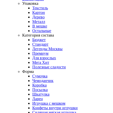
Упаковка
Текстиль
Картон
Дерево
Металл
В мешке
Остальные
Категория состава
Бюджет
Стандарт
Легенды Москвы
Премиум
Для взрослых
Мега Хит
Полезные сладости
Форма
Сумочка
Чемоданчик
Коробка
Посылка
Шкатулка
Ларец
Игрушка с мешком
Конфеты внутри игрушки
Сидящая мягкая игрушка