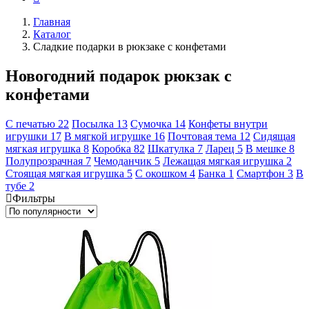
Главная
Каталог
Сладкие подарки в рюкзаке с конфетами
Новогодний подарок рюкзак с
конфетами
С печатью
22
Посылка
13
Сумочка
14
Конфеты внутри
игрушки
17
В мягкой игрушке
16
Почтовая тема
12
Сидящая
мягкая игрушка
8
Коробка
82
Шкатулка
7
Ларец
5
В мешке
8
Полупрозрачная
7
Чемоданчик
5
Лежащая мягкая игрушка
2
Стоящая мягкая игрушка
5
С окошком
4
Банка
1
Смартфон
3
В
тубе
2
Фильтры