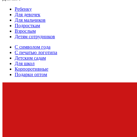
Ребенку
Для девочек
Для мальчиков
Подросткам
Взрослым
Детям сотрудников
С символом года
С печатью логотипа
Детским садам
Для школ
Корпоротивные
Подарки оптом