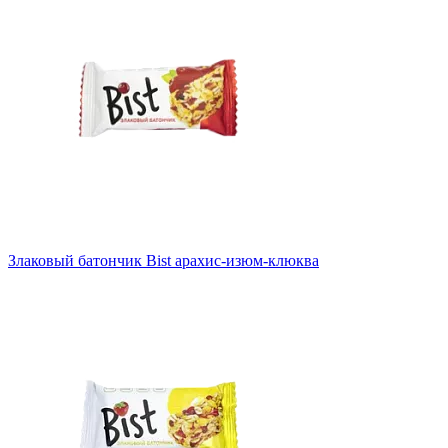
Злаковый батончик Bist арахис-изюм-клюква