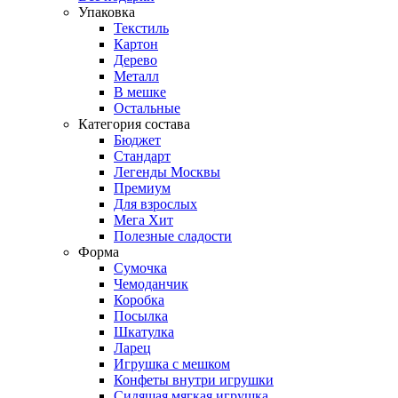
Упаковка
Текстиль
Картон
Дерево
Металл
В мешке
Остальные
Категория состава
Бюджет
Стандарт
Легенды Москвы
Премиум
Для взрослых
Мега Хит
Полезные сладости
Форма
Сумочка
Чемоданчик
Коробка
Посылка
Шкатулка
Ларец
Игрушка с мешком
Конфеты внутри игрушки
Сидящая мягкая игрушка