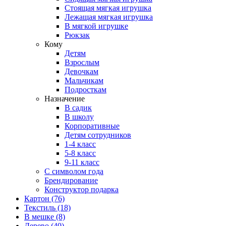
Стоящая мягкая игрушка
Лежащая мягкая игрушка
В мягкой игрушке
Рюкзак
Кому
Детям
Взрослым
Девочкам
Мальчикам
Подросткам
Назначение
В садик
В школу
Корпоративные
Детям сотрудников
1-4 класс
5-8 класс
9-11 класс
С символом года
Брендирование
Конструктор подарка
Картон
(76)
Текстиль
(18)
В мешке
(8)
Дерево
(40)