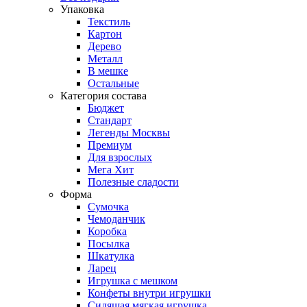
Упаковка
Текстиль
Картон
Дерево
Металл
В мешке
Остальные
Категория состава
Бюджет
Стандарт
Легенды Москвы
Премиум
Для взрослых
Мега Хит
Полезные сладости
Форма
Сумочка
Чемоданчик
Коробка
Посылка
Шкатулка
Ларец
Игрушка с мешком
Конфеты внутри игрушки
Сидящая мягкая игрушка